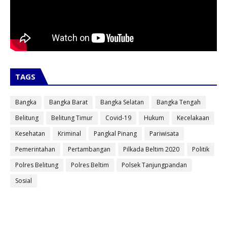
TAGS
Bangka
Bangka Barat
Bangka Selatan
Bangka Tengah
Belitung
Belitung Timur
Covid-19
Hukum
Kecelakaan
Kesehatan
Kriminal
Pangkal Pinang
Pariwisata
Pemerintahan
Pertambangan
Pilkada Beltim 2020
Politik
Polres Belitung
Polres Beltim
Polsek Tanjungpandan
Sosial