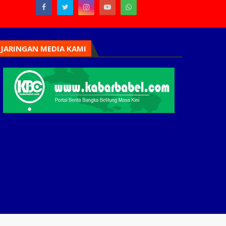
JARINGAN MEDIA KAMI
Home
Tim Redaksi
Periklanan
Karir
Pedoman Siber