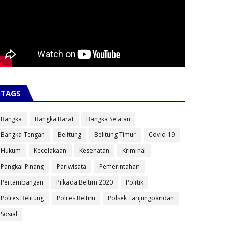
TAGS
Bangka
Bangka Barat
Bangka Selatan
Bangka Tengah
Belitung
Belitung Timur
Covid-19
Hukum
Kecelakaan
Kesehatan
Kriminal
Pangkal Pinang
Pariwisata
Pemerintahan
Pertambangan
Pilkada Beltim 2020
Politik
Polres Belitung
Polres Beltim
Polsek Tanjungpandan
Sosial