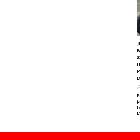
J
I
D
P
j
L
M