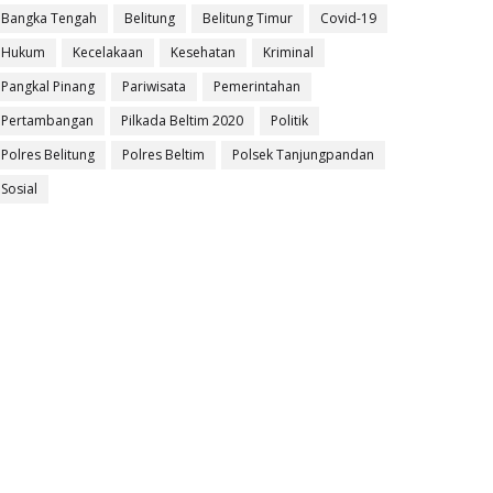
Bangka Tengah
Belitung
Belitung Timur
Covid-19
Hukum
Kecelakaan
Kesehatan
Kriminal
Pangkal Pinang
Pariwisata
Pemerintahan
Pertambangan
Pilkada Beltim 2020
Politik
Polres Belitung
Polres Beltim
Polsek Tanjungpandan
Sosial