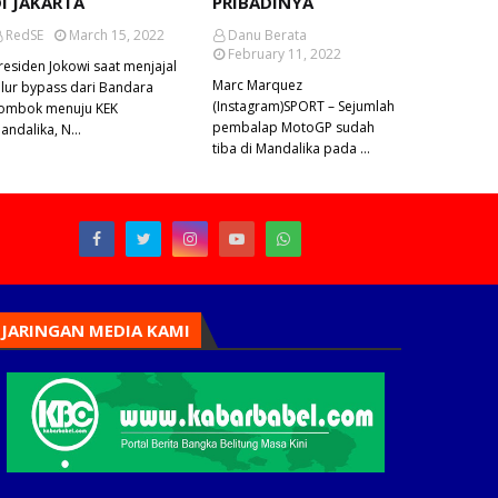
I JAKARTA
PRIBADINYA
RedSE
March 15, 2022
Danu Berata
February 11, 2022
residen Jokowi saat menjajal
Marc Marquez
alur bypass dari Bandara
(Instagram)SPORT – Sejumlah
ombok menuju KEK
pembalap MotoGP sudah
andalika, N…
tiba di Mandalika pada …
JARINGAN MEDIA KAMI