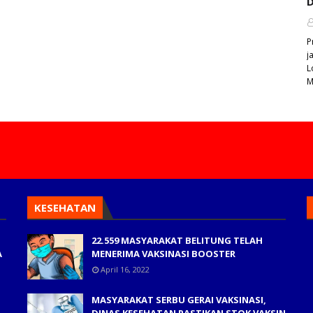
D
P
j
L
M
KESEHATAN
22.559 MASYARAKAT BELITUNG TELAH
A
MENERIMA VAKSINASI BOOSTER
April 16, 2022
MASYARAKAT SERBU GERAI VAKSINASI,