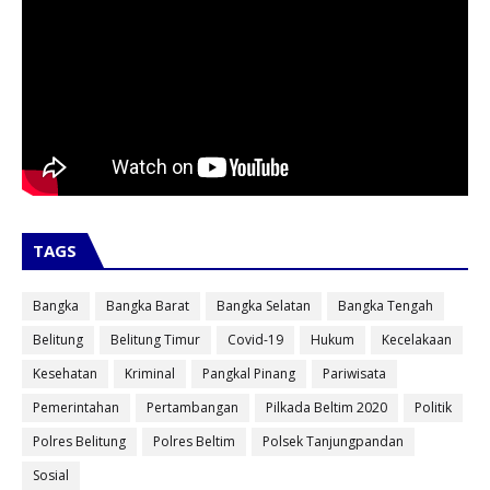
TAGS
Bangka
Bangka Barat
Bangka Selatan
Bangka Tengah
Belitung
Belitung Timur
Covid-19
Hukum
Kecelakaan
Kesehatan
Kriminal
Pangkal Pinang
Pariwisata
Pemerintahan
Pertambangan
Pilkada Beltim 2020
Politik
Polres Belitung
Polres Beltim
Polsek Tanjungpandan
Sosial