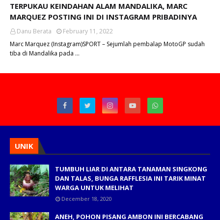
TERPUKAU KEINDAHAN ALAM MANDALIKA, MARC
MARQUEZ POSTING INI DI INSTAGRAM PRIBADINYA
Danu Berata
February 11, 2022
Marc Marquez (Instagram)SPORT – Sejumlah pembalap MotoGP sudah
tiba di Mandalika pada …
UNIK
TUMBUH LIAR DI ANTARA TANAMAN SINGKONG
DAN TALAS, BUNGA RAFFLESIA INI TARIK MINAT
WARGA UNTUK MELIHAT
December 18, 2020
ANEH, POHON PISANG AMBON INI BERCABANG