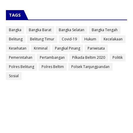
TAGS
Bangka
Bangka Barat
Bangka Selatan
Bangka Tengah
Belitung
Belitung Timur
Covid-19
Hukum
Kecelakaan
Kesehatan
Kriminal
Pangkal Pinang
Pariwisata
Pemerintahan
Pertambangan
Pilkada Beltim 2020
Politik
Polres Belitung
Polres Beltim
Polsek Tanjungpandan
Sosial