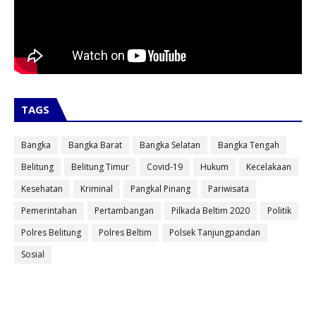
TAGS
Bangka
Bangka Barat
Bangka Selatan
Bangka Tengah
Belitung
Belitung Timur
Covid-19
Hukum
Kecelakaan
Kesehatan
Kriminal
Pangkal Pinang
Pariwisata
Pemerintahan
Pertambangan
Pilkada Beltim 2020
Politik
Polres Belitung
Polres Beltim
Polsek Tanjungpandan
Sosial