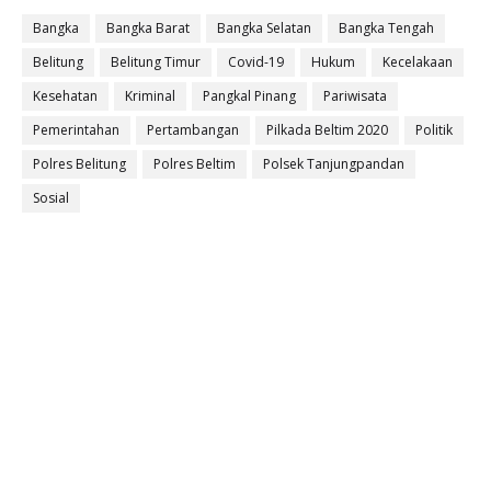
Bangka
Bangka Barat
Bangka Selatan
Bangka Tengah
Belitung
Belitung Timur
Covid-19
Hukum
Kecelakaan
Kesehatan
Kriminal
Pangkal Pinang
Pariwisata
Pemerintahan
Pertambangan
Pilkada Beltim 2020
Politik
Polres Belitung
Polres Beltim
Polsek Tanjungpandan
Sosial