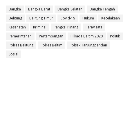
Bangka
Bangka Barat
Bangka Selatan
Bangka Tengah
Belitung
Belitung Timur
Covid-19
Hukum
Kecelakaan
Kesehatan
Kriminal
Pangkal Pinang
Pariwisata
Pemerintahan
Pertambangan
Pilkada Beltim 2020
Politik
Polres Belitung
Polres Beltim
Polsek Tanjungpandan
Sosial