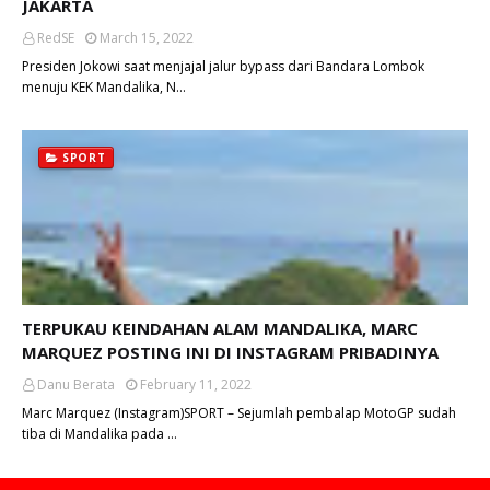
JAKARTA
RedSE
March 15, 2022
Presiden Jokowi saat menjajal jalur bypass dari Bandara Lombok
menuju KEK Mandalika, N…
SPORT
TERPUKAU KEINDAHAN ALAM MANDALIKA, MARC
MARQUEZ POSTING INI DI INSTAGRAM PRIBADINYA
Danu Berata
February 11, 2022
Marc Marquez (Instagram)SPORT – Sejumlah pembalap MotoGP sudah
tiba di Mandalika pada …