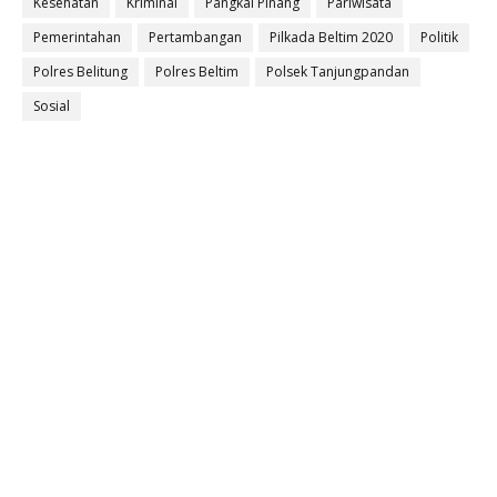
Kesehatan
Kriminal
Pangkal Pinang
Pariwisata
Pemerintahan
Pertambangan
Pilkada Beltim 2020
Politik
Polres Belitung
Polres Beltim
Polsek Tanjungpandan
Sosial