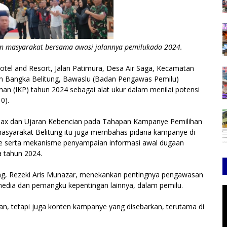
n masyarakat bersama awasi jalannya pemilukada 2024.
tel and Resort, Jalan Patimura, Desa Air Saga, Kecamatan
an Bangka Belitung, Bawaslu (Badan Pengawas Pemilu)
an (IKP) tahun 2024 sebagai alat ukur dalam menilai potensi
0).
oax dan Ujaran Kebencian pada Tahapan Kampanye Pemilihan
masyarakat Belitung itu juga membahas pidana kampanye di
line serta mekanisme penyampaian informasi awal dugaan
a tahun 2024.
g, Rezeki Aris Munazar, menekankan pentingnya pengawasan
 media dan pemangku kepentingan lainnya, dalam pemilu.
an, tetapi juga konten kampanye yang disebarkan, terutama di