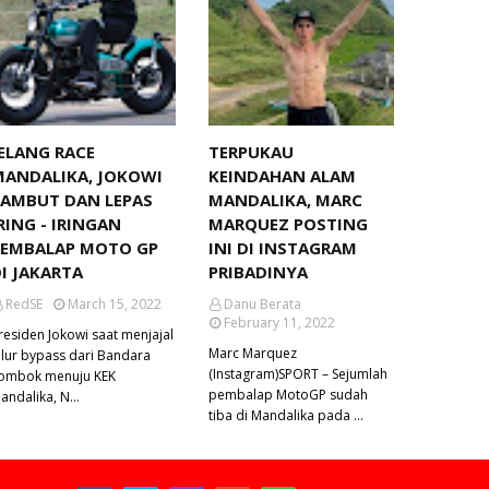
ELANG RACE
TERPUKAU
MANDALIKA, JOKOWI
KEINDAHAN ALAM
SAMBUT DAN LEPAS
MANDALIKA, MARC
RING - IRINGAN
MARQUEZ POSTING
PEMBALAP MOTO GP
INI DI INSTAGRAM
I JAKARTA
PRIBADINYA
RedSE
March 15, 2022
Danu Berata
February 11, 2022
residen Jokowi saat menjajal
Marc Marquez
alur bypass dari Bandara
(Instagram)SPORT – Sejumlah
ombok menuju KEK
pembalap MotoGP sudah
andalika, N…
tiba di Mandalika pada …