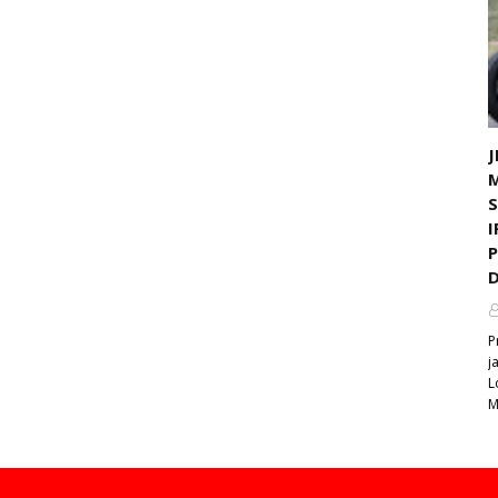
J
I
D
P
j
L
M