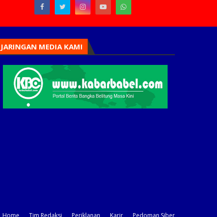
JARINGAN MEDIA KAMI
Home
Tim Redaksi
Periklanan
Karir
Pedoman Siber