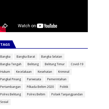
TAGS
Bangka
Bangka Barat
Bangka Selatan
Bangka Tengah
Belitung
Belitung Timur
Covid-19
Hukum
Kecelakaan
Kesehatan
Kriminal
Pangkal Pinang
Pariwisata
Pemerintahan
Pertambangan
Pilkada Beltim 2020
Politik
Polres Belitung
Polres Beltim
Polsek Tanjungpandan
Sosial